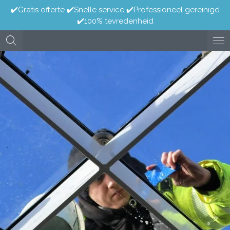
✔️Gratis offerte ✔️Snelle service ✔️Professioneel gereinigd
Ga
✔️100% tevredenheid
direct
naar
de
hoofdinhoud