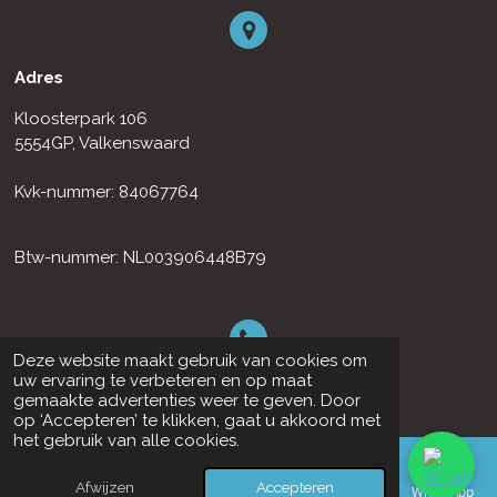
Adres
Kloosterpark 106
5554GP, Valkenswaard
Kvk-nummer: 84067764
Btw-nummer: NL003906448B79
Deze website maakt gebruik van cookies om
uw ervaring te verbeteren en op maat
Contact
gemaakte advertenties weer te geven. Door
op ‘Accepteren’ te klikken, gaat u akkoord met
+31630164718
het gebruik van alle cookies.
reintjesglasbewassing@outlook.com
Afwijzen
Accepteren
E-mailadres
Telefoonnummer
Kaart
Facebook
WhatsApp