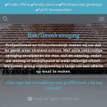
✔️Gratis offerte ✔️Snelle service ✔️Professioneel gereinigd
Ga
✔️100% tevredenheid
direct
naar
de
hoofdinhoud
Dak/Gevelreiniging
Professioneel en milieuvriendelijk maken wij uw dak
en gevel weer stralend schoon. Met onze vakkundige
reiniging verwijderen we mos, vuil en aanslag, zodat
uw woning of bedrijfspand er weer verzorgd uitziet.
Wij komen graag vrijblijvend bij u langs om een offerte
op maat te maken.
• Ook voor het verwijderen van graffiti kunt u bij ons
terecht!
Vraag een gratis offerte aan