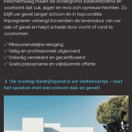
beschermlaag maakt de ondergrond waterafstotend en
voorkomt dat vuil, algen en mos zich opnieuw hechten. Zo
blijft uw gevel langer schoon én in topconditie.
Impregneren verlengt bovendien de levensduur van uw
dak of gevel en helpt schade door vocht of vorst te
voorkomen.
✅ Milieuvriendelijke reiniging
✅ Veilig en professioneel uitgevoerd
✅ Volledig verzekerd en gecertificeerd
✅ Gratis prijsopname en vrijblijvende offerte
💧 Uw woning/bedrijfspand is uw visitekaartje – laat
het spreken met een schoon dak en gevel!